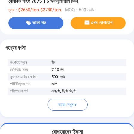
গোলাকার পাইপ 7075 T6 অ্যালুমিনিয়াম টিউব
মূল্য：$2650/ton-$2780/ton
MOQ：500 কেজি
ভালো দাম
এখন যোগাযোগ
পণ্যের বর্ণনা
উৎপত্তি স্থল
চীন
ডেলিভারি সময়
7-10 দিন
ন্যূনতম চাহিদার পরিমাণ
500 কেজি
পরিচিতিমুলক নাম
MY
পরিশোধের শর্ত
এল/সি, টি/টি, ডি/পি
আরো দেখুন
যোগাযোগের ঠিকানা