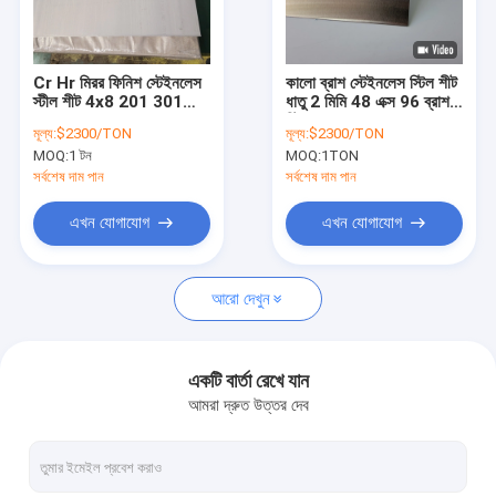
আমাদের সম্বন্ধে
কারখানা পরিদর্শন
Cr Hr মিরর ফিনিশ স্টেইনলেস
কালো ব্রাশ স্টেইনলেস স্টিল শীট
স্টীল শীট 4x8 201 301
ধাতু 2 মিমি 48 এক্স 96 ব্রাশ
গুণমান নিয়ন্ত্রণ
304 304L 316 310 312
স্টিল প্যানেল 403f 404
মূল্য:
$2300/TON
মূল্য:
$2300/TON
316L
409 430f
MOQ:
1 টন
MOQ:
1TON
একটি উদ্ধৃতি অনুরোধ করুন
সর্বশেষ দাম পান
সর্বশেষ দাম পান
এখন যোগাযোগ
এখন যোগাযোগ
316L স্টেইনলেস স্টিল পাইপ
আরো দেখুন
304 স্টেইনলেস স্টিল পাইপ
স্টেইনলেস স্টিল ঝালাই পাইপ
একটি বার্তা রেখে যান
আমরা দ্রুত উত্তর দেব
বিজোড় এস এস পাইপ
স্টেইনলেস স্টিল ধাতু শীট