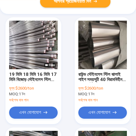
আপনার প্রয়োজনীয়তা দিন
19 মিমি 18 মিমি 16 মিমি 17
রাউন্ড স্টেইনলেস স্টিল ঝালাই
মিমি বিজোড় স্টেইনলেস স্টিল
পাইপ সময়সূচী 40 বিরামবিহীন
পাইপ 2 বি সমাপ্তি 304 316
কোল্ড ঘূর্ণিত নং 4 সমাপ্ত 22
মূল্য:
$2600/ton
মূল্য:
$2600/ton
মিমি 200 মিমি
MOQ:
1 টন
MOQ:
1 টন
সর্বশেষ দাম পান
সর্বশেষ দাম পান
এখন যোগাযোগ
এখন যোগাযোগ