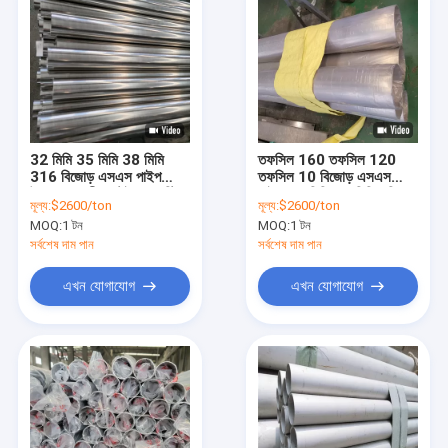
32 মিমি 35 মিমি 38 মিমি
তফসিল 160 তফসিল 120 ​​
316 বিজোড় এসএস পাইপ
তফসিল 10 বিজোড় এসএস
উজ্জ্বল আনলীল স্টেইনলেস স্টিল
পাইপ 28 মিমি 25 মিমি ওডি
মূল্য:
$2600/ton
মূল্য:
$2600/ton
টিউবিং হট রোলড
স্টেইনলেস স্টিল টিউব অ্যাস্ট
MOQ:
1 টন
MOQ:
1 টন
সর্বশেষ দাম পান
সর্বশেষ দাম পান
এখন যোগাযোগ
এখন যোগাযোগ
বাড়ি
পণ্য
ভিডিও