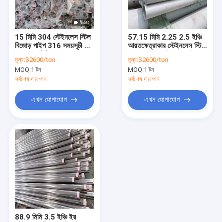
আমাদের সম্বন্ধে
কারখানা পরিদর্শন
15 মিমি 304 স্টেইনলেস স্টিল
57.15 মিমি 2.25 2.5 ইঞ্চি
বিজোড় পাইপ 316 সময়সূচী 40
আয়তক্ষেত্রাকার স্টেইনলেস স্টিল
গুণমান নিয়ন্ত্রণ
0.3-10 মিমি
ঝালাই পাইপ এসইচ 40 হট
মূল্য:
$2600/ton
মূল্য:
$2600/ton
রোলড 201 316
MOQ:
1 টন
MOQ:
1 টন
একটি উদ্ধৃতি অনুরোধ করুন
সর্বশেষ দাম পান
সর্বশেষ দাম পান
এখন যোগাযোগ
এখন যোগাযোগ
316L স্টেইনলেস স্টিল পাইপ
304 স্টেইনলেস স্টিল পাইপ
স্টেইনলেস স্টিল ঝালাই পাইপ
বিজোড় এস এস পাইপ
স্টেইনলেস স্টিল ধাতু শীট
88.9 মিমি 3.5 ইঞ্চি ইর