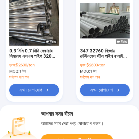
0.3 মিমি 0.7 মিমি স্কোয়ার
347 32760 বিজোড়
সিমলেস এসএস পাইপ 320
স্টেইনলেস স্টীল পাইপ ঝালাই
গ্রাম সাটিন হেয়ারলাইন
904L A312 A269 A790
মূল্য:
$2600/ton
মূল্য:
$2600/ton
ডিআইএন জিসকো 316h
A789 6mm
MOQ:
1 টন
MOQ:
1 টন
316L 316 304h 304L
সর্বশেষ দাম পান
সর্বশেষ দাম পান
এখন যোগাযোগ
এখন যোগাযোগ
আপনার সময় বাঁচান
আমাদের সাথে সেরা পণ্য যোগাযোগ করুন।