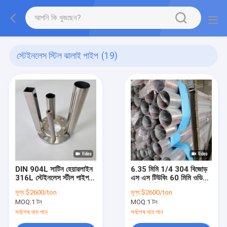
স্টেইনলেস স্টিল ঝালাই পাইপ
(19)
DIN 904L সাটিন হেয়ারলাইন
6.35 মিমি 1/4 304 বিজোড়
316L স্টেইনলেস স্টীল পাইপ
এস এস টিউবিং 60 মিমি ওডি
430 420j2 420j1 410
এক্স 2 মিমি ওয়াল এক্স 56 মিমি
মূল্য:
$2600/ton
মূল্য:
$2600/ton
5mm
আইডি 8 বিজোড় পাইপ
MOQ:
1 টন
MOQ:
1 টন
সর্বশেষ দাম পান
সর্বশেষ দাম পান