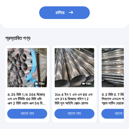
চালিয়ে
প্রস্তাবিত পণ্য
6.35 মিমি 1/4 304 বিজোড়
3in 4 ইন 1 এস এস 80 এস
0.3 মিমি 0.7 মিমি স্
এস এস টিউবিং 60 মিমি ওডি
এস 316 বিজোড় পাইপ 12
সিমলেস এসএস পাইপ
এক্স 2 মিমি ওয়াল এক্স 56 মিমি
মিমি সুস আইসি কোল্ড রোলড
গ্রাম সাটিন হেয়ারলাই
আইডি 8 বিজোড় পাইপ
ডিআইএন জিসকো 3
316L 316 304h
ভালো দাম
ভালো দাম
ভালো দাম