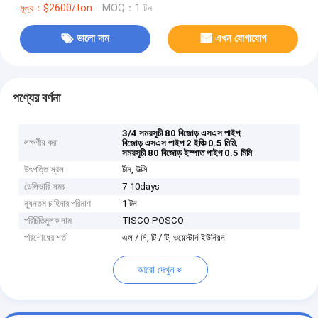
মূল্য：$2600/ton
MOQ：1 টন
ভালো দাম
এখন যোগাযোগ
পণ্যের বর্ণনা
,
3/4 সময়সূচী 80 বিজোড় এসএস পাইপ
লক্ষণীয় করা
,
বিজোড় এসএস পাইপ 2 ইঞ্চি 0.5 মিমি
সময়সূচী 80 বিজোড় ইস্পাত পাইপ 0.5 মিমি
উৎপত্তি স্থল
চীন, উক্সি
ডেলিভারি সময়
7-10days
ন্যূনতম চাহিদার পরিমাণ
1 টন
পরিচিতিমুলক নাম
TISCO POSCO
পরিশোধের শর্ত
এল / সি, টি / টি, ওয়েস্টার্ন ইউনিয়ন
আরো দেখুন