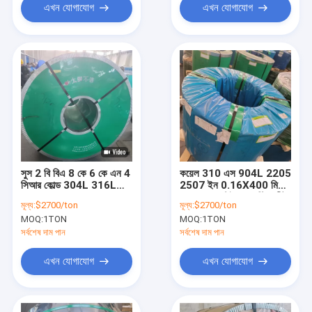
এখন যোগাযোগ
এখন যোগাযোগ
সুস 2 বি বিএ 8 কে 6 কে এন 4
কয়েল 310 এস 904L 2205
সিআর কোল্ড 304L 316L
2507 ইন 0.16X400 মিমি
444 329 410 410 এস
গরম রোলড স্টেইনলেস স্টিল শীট
মূল্য:
$2700/ton
মূল্য:
$2700/ton
0.025 মিমি স্টেইনলেস স্টিল
MOQ:
1TON
MOQ:
1TON
শীট ঘূর্ণিত
সর্বশেষ দাম পান
সর্বশেষ দাম পান
এখন যোগাযোগ
এখন যোগাযোগ