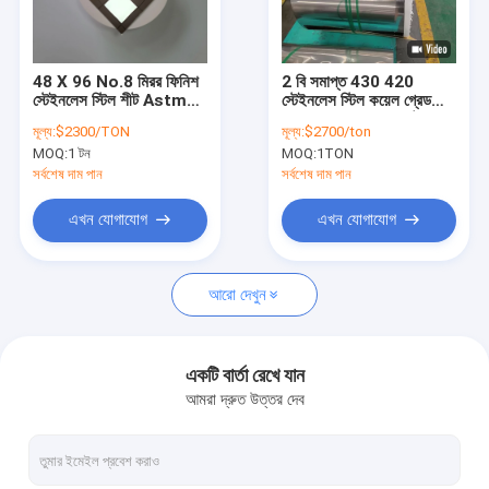
আমাদের সম্বন্ধে
কারখানা পরিদর্শন
48 X 96 No.8 মিরর ফিনিশ
2 বি সমাপ্ত 430 420
স্টেইনলেস স্টিল শীট Astm
স্টেইনলেস স্টিল কয়েল গ্রেড
গুণমান নিয়ন্ত্রণ
A240
201 304 316 এল হট ডুব
মূল্য:
$2300/TON
মূল্য:
$2700/ton
গ্যালভেনাইজড স্টিল প্লেট
MOQ:
1 টন
MOQ:
1TON
একটি উদ্ধৃতি অনুরোধ করুন
সর্বশেষ দাম পান
সর্বশেষ দাম পান
এখন যোগাযোগ
এখন যোগাযোগ
316L স্টেইনলেস স্টিল পাইপ
আরো দেখুন
304 স্টেইনলেস স্টিল পাইপ
স্টেইনলেস স্টিল ঝালাই পাইপ
একটি বার্তা রেখে যান
আমরা দ্রুত উত্তর দেব
বিজোড় এস এস পাইপ
স্টেইনলেস স্টিল ধাতু শীট