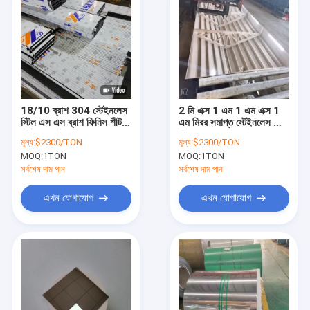
18/10 ব্রাশ 304 স্টেইনলেস
2 মি এক্স 1 এম 1 এম এক্স 1
স্টিল এস এস ব্রাশ ফিনিস শীট
এম মিরর সমাপ্ত স্টেইনলেস স্টিল
স্টেইনলেস শীট ব্রাশ করা হয়েছে
শীট ধাতু 3/16 এসইএস
মূল্য:
$2300/TON
মূল্য:
$2300/TON
2205 430 321 316
MOQ:
1TON
MOQ:
1TON
সর্বশেষ দাম পান
সর্বশেষ দাম পান
এখন যোগাযোগ
এখন যোগাযোগ
বাড়ি
পণ্য
ভিডিও