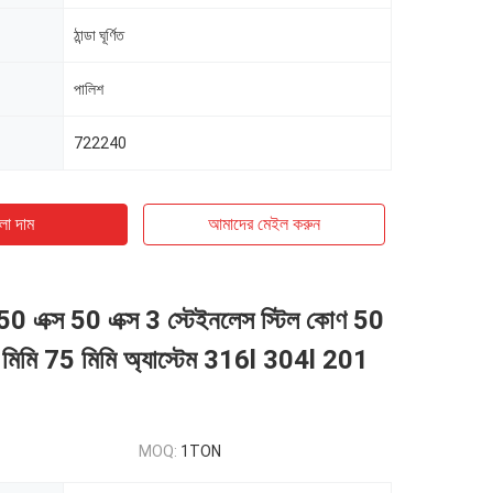
ঠান্ডা ঘূর্ণিত
পালিশ
722240
ো দাম
আমাদের মেইল ​​করুন
এক্স 50 এক্স 3 স্টেইনলেস স্টিল কোণ 50
0 মিমি 75 মিমি অ্যাস্টেম 316l 304l 201
MOQ:
1TON