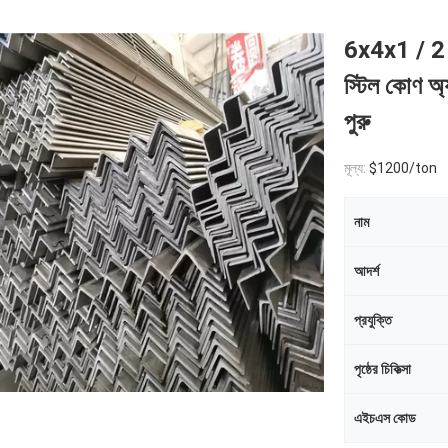
6x4x1 / 2 
স্টিল কোণ অ্
পুরু
মূল্য:
$1200/ton
নাম
আদর্শ
প্রযুক্তি
পৃষ্ঠের চিকিত্সা
এইচএস কোড