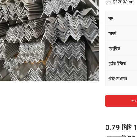
মূল্য:
$1200/ton
নাম
আদর্শ
প্রযুক্তি
পৃষ্ঠের চিকিত্সা
এইচএস কোড
ভাল
0.79 মিমি 1