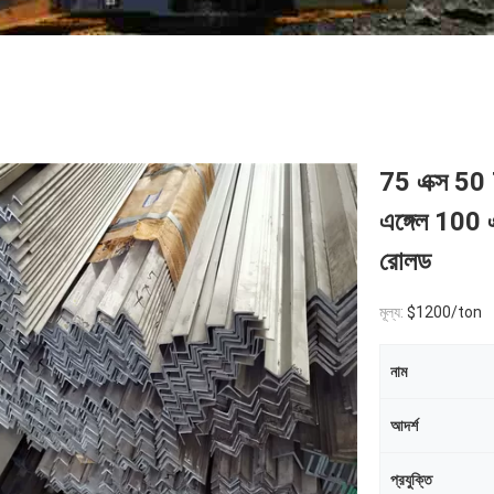
75 এক্স 50 
এঙ্গেল 100 
রোলড
মূল্য:
$1200/ton
নাম
আদর্শ
প্রযুক্তি