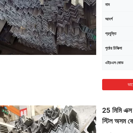
নাম
আদর্শ
প্রযুক্তি
পৃষ্ঠের চিকিত্সা
এইচএস কোড
ভাল
25 মিমি এক্স
স্টিল অসম 