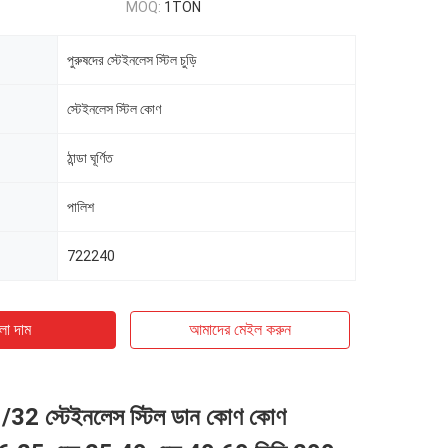
MOQ:
1TON
পুরুষদের স্টেইনলেস স্টিল চুড়ি
স্টেইনলেস স্টিল কোণ
ঠান্ডা ঘূর্ণিত
পালিশ
722240
ো দাম
আমাদের মেইল ​​করুন
/32 স্টেইনলেস স্টিল ডান কোণ কোণ