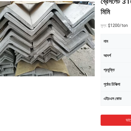
ব্রেসলেট 3
মিমি
মূল্য:
$1200/ton
নাম
আদর্শ
প্রযুক্তি
পৃষ্ঠের চিকিত্সা
এইচএস কোড
ভাল