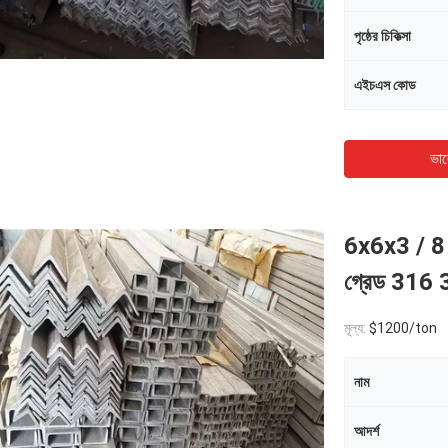
পৃষ্ঠের চিকিত্সা
এইচএস কোড
ভাল
6x6x3 / 8 
গ্রেড 316 
মূল্য:
$1200/ton
নাম
আদর্শ