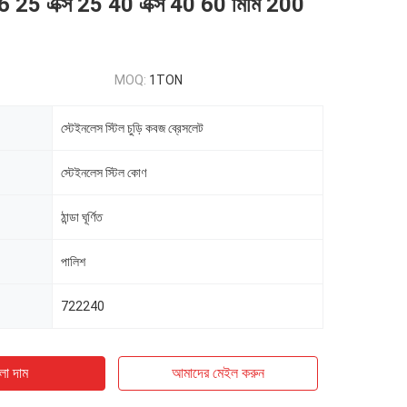
16 25 এক্স 25 40 এক্স 40 60 মিমি 200
MOQ:
1TON
স্টেইনলেস স্টিল চুড়ি কবজ ব্রেসলেট
স্টেইনলেস স্টিল কোণ
ঠান্ডা ঘূর্ণিত
পালিশ
722240
ো দাম
আমাদের মেইল ​​করুন