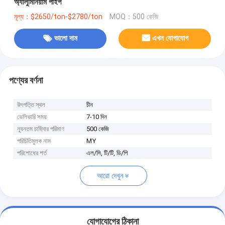
অ্যালুমিনিয়াম পাইপ
মূল্য：$2650/ton-$2780/ton
MOQ：500 কেজি
ভালো দাম
এখন যোগাযোগ
পণ্যের বর্ণনা
উৎপত্তি স্থল
চীন
ডেলিভারি সময়
7-10 দিন
ন্যূনতম চাহিদার পরিমাণ
500 কেজি
পরিচিতিমুলক নাম
MY
পরিশোধের শর্ত
এল/সি, টি/টি, ডি/পি
আরো দেখুন
যোগাযোগের ঠিকানা