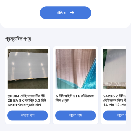
চালিয়ে
প্রস্তাবিত পণ্য
পুরু 304 স্টেইনলেস স্টীল শীট
6 মিমি আইসি 316 স্টেইনলেস
24x36 2 মিমি 31
2B BA 8K সমাপ্তি 0.3 মিমি
স্টিল প্লেট
স্টেইনলেস স্টিল শীট ছি
চমৎকার গঠনযোগ্যতার সাথে
14 গেজ 12 গেজ স্ট
স্টিল শীট
ভালো দাম
ভালো দাম
ভালো দাম