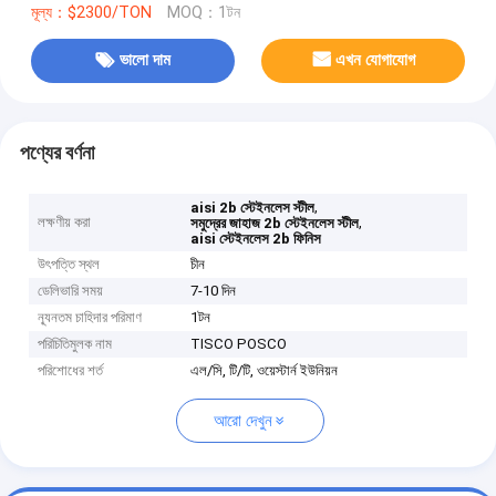
মূল্য：$2300/TON
MOQ：1টন
ভালো দাম
এখন যোগাযোগ
পণ্যের বর্ণনা
,
aisi 2b স্টেইনলেস স্টীল
লক্ষণীয় করা
,
সমুদ্রের জাহাজ 2b স্টেইনলেস স্টীল
aisi স্টেইনলেস 2b ফিনিস
উৎপত্তি স্থল
চীন
ডেলিভারি সময়
7-10 দিন
ন্যূনতম চাহিদার পরিমাণ
1টন
পরিচিতিমুলক নাম
TISCO POSCO
পরিশোধের শর্ত
এল/সি, টি/টি, ওয়েস্টার্ন ইউনিয়ন
আরো দেখুন