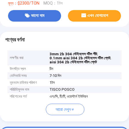
মূল্য：$2300/TON
MOQ：1টন
ভালো দাম
এখন যোগাযোগ
পণ্যের বর্ণনা
,
3mm 2b 304 স্টেইনলেস স্টীল শীট
লক্ষণীয় করা
,
0.1mm aisi 304 2b স্টেইনলেস স্টীল প্লেট
aisi 304 2b স্টেইনলেস স্টীল প্লেট
উৎপত্তি স্থল
চীন
ডেলিভারি সময়
7-10 দিন
ন্যূনতম চাহিদার পরিমাণ
1টন
পরিচিতিমুলক নাম
TISCO POSCO
পরিশোধের শর্ত
এল/সি, টি/টি, ওয়েস্টার্ন ইউনিয়ন
আরো দেখুন