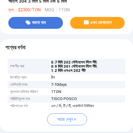
আইসি 304 3 মিমি 5 মিমি এবং 6 মিমি
মূল্য：$2300/TON
MOQ：1TON
ভালো দাম
এখন যোগাযোগ
পণ্যের বর্ণনা
,
0.7 মিমি 202 স্টেইনলেস স্টিল শীট
লক্ষণীয় করা
,
0.9 মিমি 301 স্টেইনলেস স্টিল শীট
1.2 মিমি এসএস 202 শীট
উৎপত্তি স্থল
চীন
ডেলিভারি সময়
7-10days
ন্যূনতম চাহিদার পরিমাণ
1TON
পরিচিতিমুলক নাম
TISCO POSCO
পরিশোধের শর্ত
এল / সি, টি / টি, ওয়েস্টার্ন ইউনিয়ন
আরো দেখুন