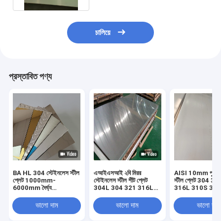
চালিয়ে
প্রস্তাবিত পণ্য
BA HL 304 স্টেইনলেস স্টীল
এআইএসআই ২বি মিরর
AISI 10mm পুরু স
প্লেট 1000mm-
স্টেইনলেস স্টীল শীট প্লেট
স্টীল প্লেট 304 3
6000mm দৈর্ঘ্য
304L 304 321 316L
316L 310S 316t
±0.02mm সহনশীলতা
310S 2205 430
নং 4
100mm
ভালো দাম
ভালো দাম
ভালো দাম