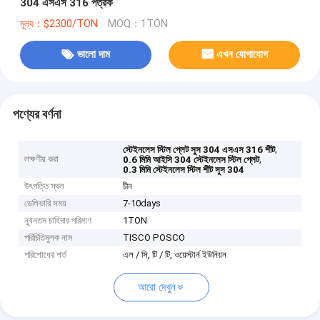
304 এসএস 316 পত্রক
মূল্য：$2300/TON
MOQ：1TON
ভালো দাম
এখন যোগাযোগ
পণ্যের বর্ণনা
,
স্টেইনলেস স্টিল প্লেট সুস 304 এসএস 316 শীট
লক্ষণীয় করা
,
0.6 মিমি আইসি 304 স্টেইনলেস স্টিল প্লেট
0.3 মিমি স্টেইনলেস স্টিল শীট সুস 304
উৎপত্তি স্থল
চীন
ডেলিভারি সময়
7-10days
ন্যূনতম চাহিদার পরিমাণ
1TON
পরিচিতিমুলক নাম
TISCO POSCO
পরিশোধের শর্ত
এল / সি, টি / টি, ওয়েস্টার্ন ইউনিয়ন
আরো দেখুন