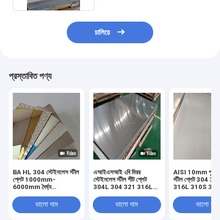
চালিয়ে
প্রস্তাবিত পণ্য
BA HL 304 স্টেইনলেস স্টীল
এআইএসআই ২বি মিরর
AISI 10mm পুরু স
প্লেট 1000mm-
স্টেইনলেস স্টীল শীট প্লেট
স্টীল প্লেট 304 3
6000mm দৈর্ঘ্য
304L 304 321 316L
316L 310S 316t
±0.02mm সহনশীলতা
310S 2205 430
নং 4
100mm
ভালো দাম
ভালো দাম
ভালো দাম