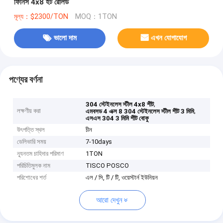
ফিনিস 4x8 হট রোলড
মূল্য：$2300/TON
MOQ：1TON
ভালো দাম
এখন যোগাযোগ
পণ্যের বর্ণনা
,
304 স্টেইনলেস স্টীল 4x8 শীট
লক্ষণীয় করা
,
এমবসড 4 এক্স 8 304 স্টেইনলেস স্টীল শীট 3 মিমি
এসএস 304 3 মিমি শীট বোফু
উৎপত্তি স্থল
চীন
ডেলিভারি সময়
7-10days
ন্যূনতম চাহিদার পরিমাণ
1TON
পরিচিতিমুলক নাম
TISCO POSCO
পরিশোধের শর্ত
এল / সি, টি / টি, ওয়েস্টার্ন ইউনিয়ন
আরো দেখুন