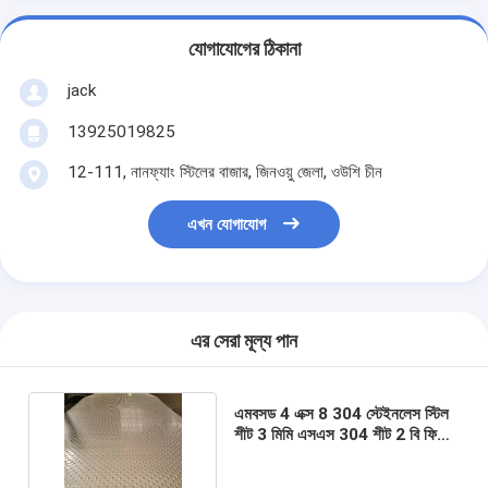
যোগাযোগের ঠিকানা
jack
13925019825
12-111, নানফ্যাং স্টিলের বাজার, জিনওয়ু জেলা, ওউশি চীন
এখন যোগাযোগ
এর সেরা মূল্য পান
এমবসড 4 এক্স 8 304 স্টেইনলেস স্টিল
শীট 3 মিমি এসএস 304 শীট 2 বি ফিনিস
4x8 হট রোলড