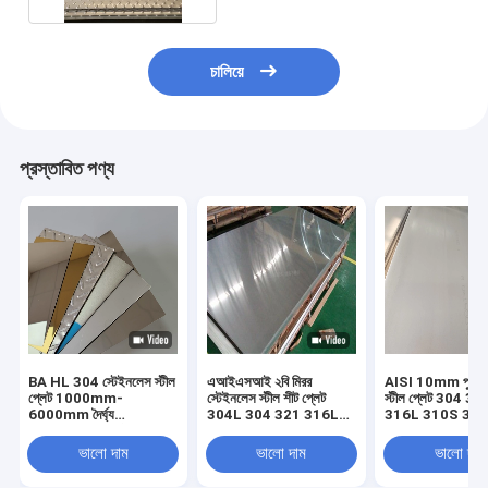
চালিয়ে
প্রস্তাবিত পণ্য
BA HL 304 স্টেইনলেস স্টীল
এআইএসআই ২বি মিরর
AISI 10mm পুরু স
প্লেট 1000mm-
স্টেইনলেস স্টীল শীট প্লেট
স্টীল প্লেট 304 3
6000mm দৈর্ঘ্য
304L 304 321 316L
316L 310S 316t
±0.02mm সহনশীলতা
310S 2205 430
নং 4
100mm
ভালো দাম
ভালো দাম
ভালো দাম