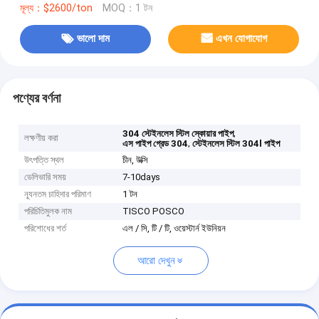
মূল্য：$2600/ton
MOQ：1 টন
ভালো দাম
এখন যোগাযোগ
পণ্যের বর্ণনা
,
304 স্টেইনলেস স্টিল স্কোয়ার পাইপ
লক্ষণীয় করা
,
এস পাইপ গ্রেড 304
স্টেইনলেস স্টিল 304l পাইপ
উৎপত্তি স্থল
চীন, উক্সি
ডেলিভারি সময়
7-10days
ন্যূনতম চাহিদার পরিমাণ
1 টন
পরিচিতিমুলক নাম
TISCO POSCO
পরিশোধের শর্ত
এল / সি, টি / টি, ওয়েস্টার্ন ইউনিয়ন
আরো দেখুন